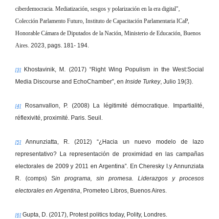
ciberdemocracia. Mediatización, sesgos y polarización en la era digital",
Colección Parlamento Futuro, Instituto de Capacitación Parlamentaria ICaP,
Honorable Cámara de Diputados de la Nación, Ministerio de Educación, Buenos
Aires.
2023, pags. 181- 194.
Khostavinik, M. (2017) “Right Wing Populism in the West:Social
[3]
Media Discourse and EchoChamber”, en
Inside Turkey
, Julio 19(3).
Rosanvallon, P. (2008) La légitimité démocratique. Impartialité,
[4]
réflexivité, proximité. Paris. Seuil.
Annunziatta, R. (2012) “¿Hacia un nuevo modelo de lazo
[5]
representativo? La representación de proximidad en las campañas
electorales de 2009 y 2011 en Argentina”. En Cheresky I.y Annunziata
R. (comps) S
in programa, sin promesa. Liderazgos y procesos
electorales en Argentina
, Prometeo Libros, Buenos Aires.
Gupta, D. (2017), Protest politics today, Polity, Londres.
[6]