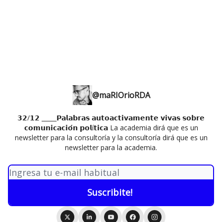
@maRIOrioRDA
𝟯𝟮/𝟭𝟮 _____𝗣𝗮𝗹𝗮𝗯𝗿𝗮𝘀 𝗮𝘂𝘁𝗼𝗮𝗰𝘁𝗶𝘃𝗮𝗺𝗲𝗻𝘁𝗲 𝘃𝗶𝘃𝗮𝘀 𝘀𝗼𝗯𝗿𝗲
𝗰𝗼𝗺𝘂𝗻𝗶𝗰𝗮𝗰𝗶𝗼́𝗻 𝗽𝗼𝗹í𝘁𝗶𝗰𝗮 La academia dirá que es un
newsletter para la consultoría y la consultoría dirá que es un
newsletter para la academia.